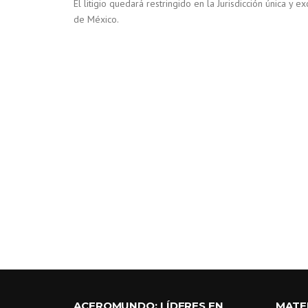
El litigio quedará restringido en la Jurisdicción única 
de México.
ACEROMUNDO: LÍDERES EN
MATE