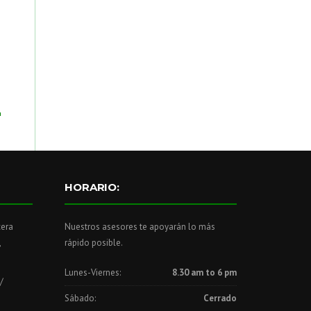
HORARIO:
cera
Nuestros asesores te apoyarán lo más
,
rápido posible.
Lunes-Viernes:
8.30 am to 6 pm
/
Sábado:
Cerrado