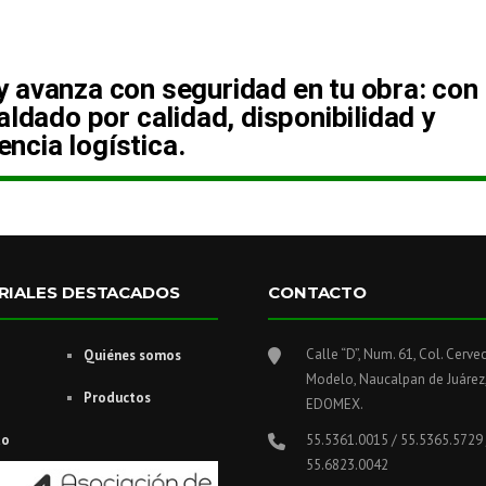
 y avanza con seguridad en tu obra: con
dado por calidad, disponibilidad y
iencia logística.
RIALES DESTACADOS
CONTACTO
Calle “D”, Num. 61, Col. Cerve
Quiénes somos
Modelo, Naucalpan de Juárez
Productos
EDOMEX.
to
55.5361.0015 / 55.5365.5729 
55.6823.0042