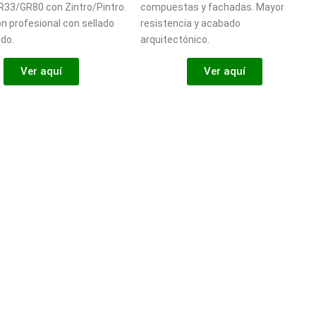
R33/GR80 con Zintro/Pintro.
compuestas y fachadas. Mayor
ón profesional con sellado
resistencia y acabado
do.
arquitectónico.
Ver aquí
Ver aquí