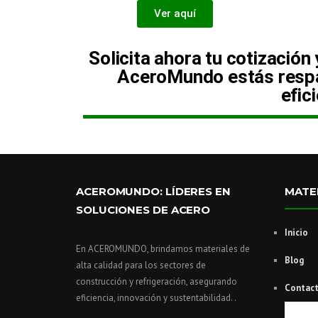
Ver aquí
Solicita ahora tu cotización
AceroMundo estás respal
efic
ACEROMUNDO: LÍDERES EN
MATE
SOLUCIONES DE ACERO
Inicio
En ACEROMUNDO, brindamos materiales de
Blog
alta calidad para los sectores de
construcción y refrigeración, asegurando
Contac
eficiencia, innovación y sustentabilidad. .