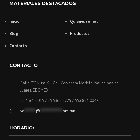
MATERIALES DESTACADOS
Inicio
Quiénes somos
Blog
Productos
Contacto
CONTACTO
Calle “D”, Num. 61, Col. Cervecera Modelo, Naucalpan de
Juárez, EDOMEX.
55.5361.0015 / 55.5365.5729 / 55.6823.0042
ve
******
@
************
om.mx
HORARIO: