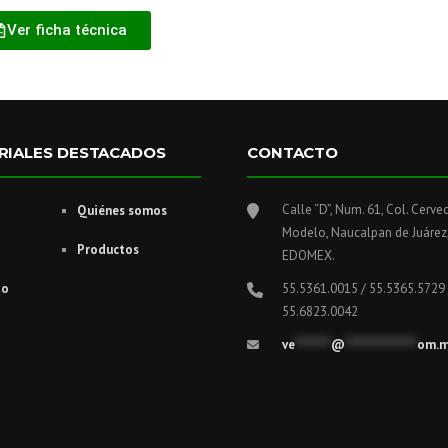
Ver ficha técnica
RIALES DESTACADOS
CONTACTO
Calle “D”, Num. 61, Col. Cerve
Quiénes somos
Modelo, Naucalpan de Juárez
Productos
EDOMEX.
to
55.5361.0015 / 55.5365.5729 
55.6823.0042
ve
******
@
************
om.