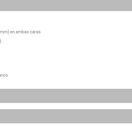
 (8 mm) en ambas caras
)
lanco