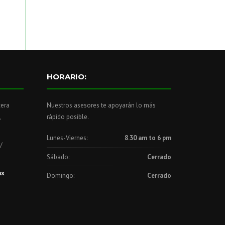
HORARIO:
cera
Nuestros asesores te apoyarán lo más
,
rápido posible.
Lunes-Viernes:
8.30 am to 6 pm
/
Sábado:
Cerrado
mx
Domingo:
Cerrado