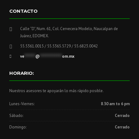
CONTACTO
Calle “D”, Num. 61, Col. Cervecera Modelo, Naucalpan de
Juárez, EDOMEX.
55.5361.0015 / 55.5365.5729 / 55.6823.0042
ve
******
@
************
om.mx
HORARIO:
Nuestros asesores te apoyarán lo más rápido posible.
Lunes-Viernes:
8.30 am to 6 pm
Sábado:
Cerrado
Domingo:
Cerrado