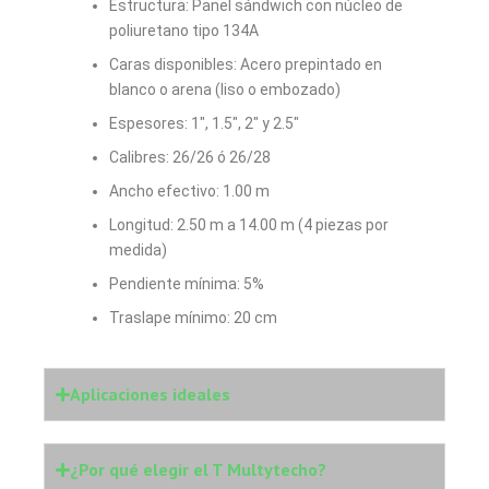
Estructura: Panel sándwich con núcleo de
poliuretano tipo 134A
Caras disponibles: Acero prepintado en
blanco o arena (liso o embozado)
Espesores: 1″, 1.5″, 2″ y 2.5″
Calibres: 26/26 ó 26/28
Ancho efectivo: 1.00 m
Longitud: 2.50 m a 14.00 m (4 piezas por
medida)
Pendiente mínima: 5%
Traslape mínimo: 20 cm
Aplicaciones ideales
¿Por qué elegir el T Multytecho?