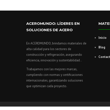
ACEROMUNDO: LÍDERES EN
MATE
SOLUCIONES DE ACERO
Inicio
En ACEROMUNDO, brindamos materiales de
Blog
alta calidad para los sectores de
construcción y refrigeración, asegurando
Contac
eficiencia, innovación y sustentabilidad. .
Trabajamos con las mejores marcas,
cumpliendo con normas y certificaciones
internacionales, garantizando soluciones
que optimizan cada proyecto.
Copyright © 2026 Comercializadora Acero Mundo | Sitio rea