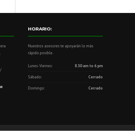
HORARIO:
cera
Nuestros asesores te apoyarán lo más
,
rápido posible.
Lunes-Viernes:
8.30 am to 6 pm
/
Sábado:
Cerrado
mx
Domingo:
Cerrado
privacidad
Derechos reservados
Términos y Condiciones