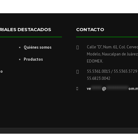
RIALES DESTACADOS
CONTACTO
Calle “D”, Num. 61, Col. Cerve
Quiénes somos
Modelo, Naucalpan de Juárez
Productos
EDOMEX.
to
55.5361.0015 / 55.5365.5729 
55.6823.0042
ve
******
@
************
om.
Productos
Contacto
Aviso de 
lizado por SocialMercaz.com