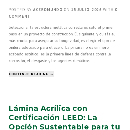
POSTED BY
ACEROMUNDO
ON
15 JULIO, 2026
WITH
0
COMMENT
Seleccionar la estructura metálica correcta es solo el primer
paso en un proyecto de construcción. El siguiente, y quizás el
más crucial para asegurar su longevidad, es elegir el tipo de
pintura adecuado para el acero. La pintura no es un mero
acabado estético; es la primera línea de defensa contra la
corrosión, el desgaste y los agentes climáticos.
“TIPOS
CONTINUE READING
→
DE
PINTURA
EN
EL
ACERO
Lámina Acrílica con
Y
SU
Certificación LEED: La
DURABILIDAD:
Opción Sustentable para tu
GUÍA