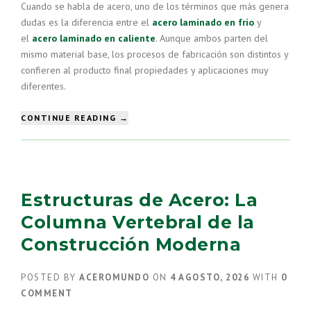
Cuando se habla de acero, uno de los términos que más genera
dudas es la diferencia entre el
acero laminado en frío
y
el
acero laminado en caliente
. Aunque ambos parten del
mismo material base, los procesos de fabricación son distintos y
confieren al producto final propiedades y aplicaciones muy
diferentes.
“ACERO
CONTINUE READING
→
LAMINADO
EN
FRÍO
VS
CALIENTE:
Estructuras de Acero: La
¿CUÁL
ES
Columna Vertebral de la
LA
Construcción Moderna
DIFERENCIA?”
POSTED BY
ACEROMUNDO
ON
4 AGOSTO, 2026
WITH
0
COMMENT