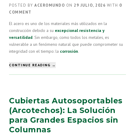
TU
POSTED BY
ACEROMUNDO
ON
29 JULIO, 2026
WITH
0
PROYECTO?”
COMMENT
El acero es uno de los materiales más utilizados en la
construcción debido a su
excepcional resistencia y
versatilidad
. Sin embargo, como todos los metales, es
vulnerable a un fenómeno natural que puede comprometer su
integridad con el tiempo: la
corrosión
.
“CORROSIÓN
CONTINUE READING
→
EN
EL
ACERO:
¿QUÉ
ES
Cubiertas Autosoportables
Y
CÓMO
(Arcotechos): La Solución
PROTEGER
para Grandes Espacios sin
TUS
ESTRUCTURAS?”
Columnas