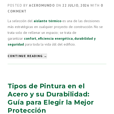
POSTED BY
ACEROMUNDO
ON
22 JULIO, 2026
WITH
0
COMMENT
La selección del
aislante térmico
es una de las decisiones
más estratégicas en cualquier proyecto de construcción. No se
trata solo de rellenar un espacio; se trata de
garantizar
confort, eficiencia energética, durabilidad y
seguridad
para toda la vida útil del edificio.
“¿CÓMO
CONTINUE READING
→
ELEGIR
EL
AISLANTE
TÉRMICO
ADECUADO
Tipos de Pintura en el
PARA
TU
Acero y su Durabilidad:
PROYECTO?”
Guía para Elegir la Mejor
Protección