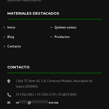
optimizan cada proyecto.
MATERIALES DESTACADOS
Inicio
Quiénes somos
Blog
Productos
Contacto
CONTACTO
Calle “D”, Num. 61, Col. Cervecera Modelo, Naucalpan de
Juárez, EDOMEX.
55.5361.0015 / 55.5365.5729 / 55.6823.0042
ve
******
@
************
om.mx