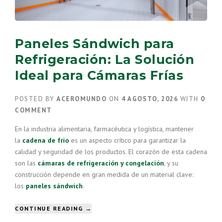
Paneles Sándwich para
Refrigeración: La Solución
Ideal para Cámaras Frías
POSTED BY
ACEROMUNDO
ON
4 AGOSTO, 2026
WITH
0
COMMENT
En la industria alimentaria, farmacéutica y logística, mantener
la
cadena de frío
es un aspecto crítico para garantizar la
calidad y seguridad de los productos. El corazón de esta cadena
son las
cámaras de refrigeración y congelación
, y su
construcción depende en gran medida de un material clave:
los
paneles sándwich
.
“PANELES
CONTINUE READING
→
SÁNDWICH