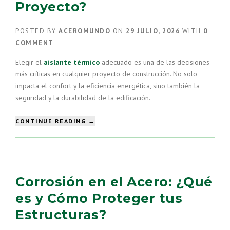
Proyecto?
MODERNA”
POSTED BY
ACEROMUNDO
ON
29 JULIO, 2026
WITH
0
COMMENT
Elegir el
aislante térmico
adecuado es una de las decisiones
más críticas en cualquier proyecto de construcción. No solo
impacta el confort y la eficiencia energética, sino también la
seguridad y la durabilidad de la edificación.
“LANA
CONTINUE READING
→
DE
ROCA
VS
PIR:
¿CUÁL
Corrosión en el Acero: ¿Qué
ES
EL
es y Cómo Proteger tus
MEJOR
Estructuras?
AISLANTE
PARA