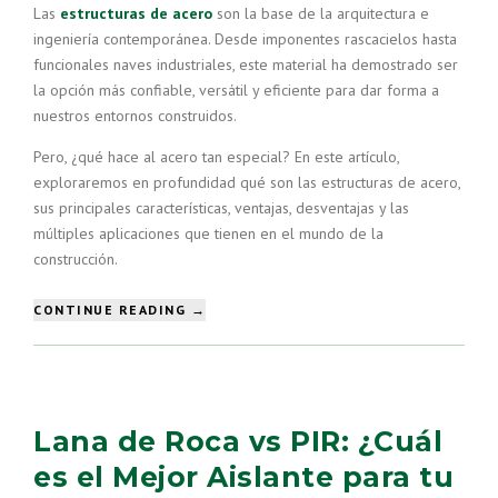
Las
estructuras de acero
son la base de la arquitectura e
ingeniería contemporánea. Desde imponentes rascacielos hasta
funcionales naves industriales, este material ha demostrado ser
la opción más confiable, versátil y eficiente para dar forma a
nuestros entornos construidos.
Pero, ¿qué hace al acero tan especial? En este artículo,
exploraremos en profundidad qué son las estructuras de acero,
sus principales características, ventajas, desventajas y las
múltiples aplicaciones que tienen en el mundo de la
construcción.
“ESTRUCTURAS
CONTINUE READING
→
DE
ACERO:
LA
COLUMNA
VERTEBRAL
Lana de Roca vs PIR: ¿Cuál
DE
LA
es el Mejor Aislante para tu
CONSTRUCCIÓN