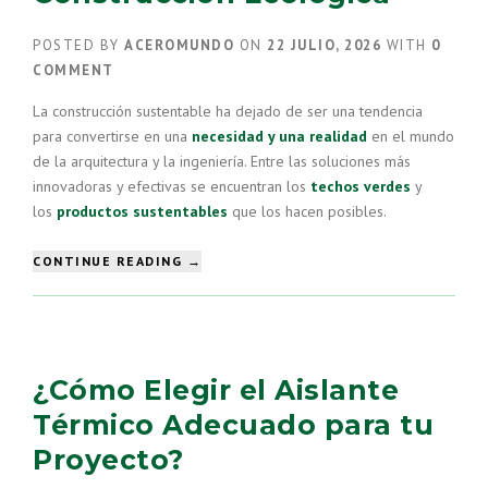
POSTED BY
ACEROMUNDO
ON
22 JULIO, 2026
WITH
0
COMMENT
La construcción sustentable ha dejado de ser una tendencia
para convertirse en una
necesidad y una realidad
en el mundo
de la arquitectura y la ingeniería. Entre las soluciones más
innovadoras y efectivas se encuentran los
techos verdes
y
los
productos sustentables
que los hacen posibles.
“PRODUCTOS
CONTINUE READING
→
SUSTENTABLES
PARA
TECHOS
VERDES:
LA
¿Cómo Elegir el Aislante
REVOLUCIÓN
EN
Térmico Adecuado para tu
LA
Proyecto?
CONSTRUCCIÓN
ECOLÓGICA”