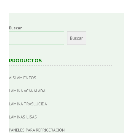
o
OPCIÓN
SUSTENTABLE
s
PARA
TU
t
CONSTRUCCIÓN”
Buscar
s
Buscar
n
a
PRODUCTOS
v
AISLAMIENTOS
i
LÁMINA ACANALADA
g
LÁMINA TRASLÚCIDA
a
LÁMINAS LISAS
t
i
PANELES PARA REFRIGERACIÓN