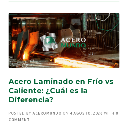
PARA
REFRIGERACIÓN:
LA
SOLUCIÓN
IDEAL
PARA
CÁMARAS
FRÍAS”
Acero Laminado en Frío vs
Caliente: ¿Cuál es la
Diferencia?
POSTED BY
ACEROMUNDO
ON
4 AGOSTO, 2026
WITH
0
COMMENT