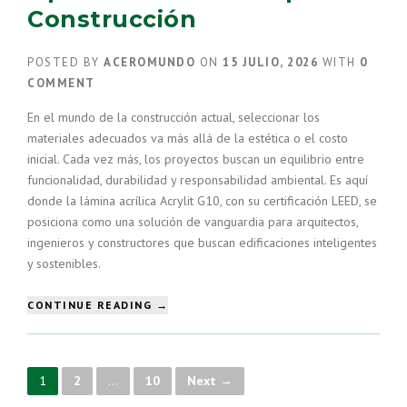
PARA
Construcción
ELEGIR
LA
MEJOR
POSTED BY
ACEROMUNDO
ON
15 JULIO, 2026
WITH
0
PROTECCIÓN”
COMMENT
En el mundo de la construcción actual, seleccionar los
materiales adecuados va más allá de la estética o el costo
inicial. Cada vez más, los proyectos buscan un equilibrio entre
funcionalidad, durabilidad y responsabilidad ambiental. Es aquí
donde la lámina acrílica Acrylit G10, con su certificación LEED, se
posiciona como una solución de vanguardia para arquitectos,
ingenieros y constructores que buscan edificaciones inteligentes
y sostenibles.
“LÁMINA
CONTINUE READING
→
ACRÍLICA
CON
CERTIFICACIÓN
LEED:
P
1
2
…
10
Next →
LA