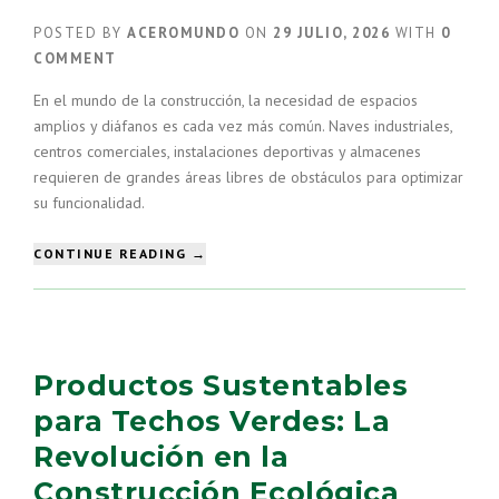
POSTED BY
ACEROMUNDO
ON
29 JULIO, 2026
WITH
0
COMMENT
En el mundo de la construcción, la necesidad de espacios
amplios y diáfanos es cada vez más común. Naves industriales,
centros comerciales, instalaciones deportivas y almacenes
requieren de grandes áreas libres de obstáculos para optimizar
su funcionalidad.
“CUBIERTAS
CONTINUE READING
→
AUTOSOPORTABLES
(ARCOTECHOS):
LA
SOLUCIÓN
PARA
Productos Sustentables
GRANDES
ESPACIOS
para Techos Verdes: La
SIN
Revolución en la
COLUMNAS”
Construcción Ecológica