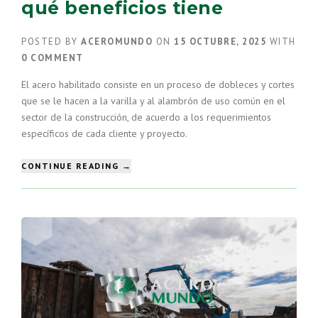
qué beneficios tiene
POSTED BY
ACEROMUNDO
ON
15 OCTUBRE, 2025
WITH
0 COMMENT
El acero habilitado consiste en un proceso de dobleces y cortes
que se le hacen a la varilla y al alambrón de uso común en el
sector de la construcción, de acuerdo a los requerimientos
específicos de cada cliente y proyecto.
“ACERO
CONTINUE READING
→
HABILITADO,
QUÉ
ES
Y
QUÉ
BENEFICIOS
TIENE”