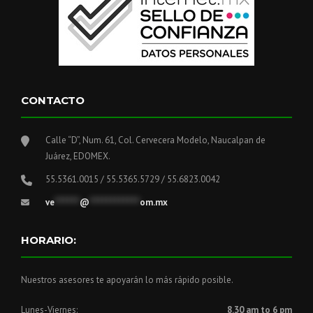
CONTACTO
Calle “D”, Num. 61, Col. Cervecera Modelo, Naucalpan de
Juárez, EDOMEX.
55.5361.0015 / 55.5365.5729 / 55.6823.0042
ve
******
@
************
om.mx
HORARIO:
Nuestros asesores te apoyarán lo más rápido posible.
Lunes-Viernes:
8.30 am to 6 pm