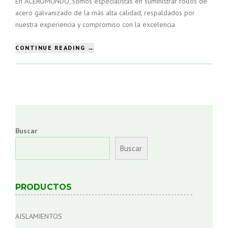
En ACEROMUNDO, somos especialistas en suministrar rollos de
acero galvanizado de la más alta calidad, respaldados por
nuestra experiencia y compromiso con la excelencia.
“5
CONTINUE READING
→
BENEFICIOS
DE
LOS
ROLLOS
DE
ACERO
CONTRA
OTROS
Buscar
MATERIALES”
Buscar
PRODUCTOS
AISLAMIENTOS