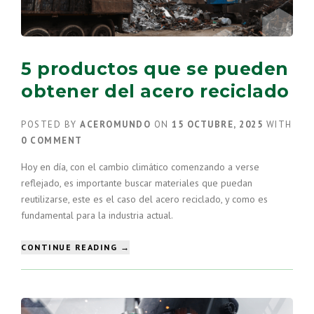
5 productos que se pueden
obtener del acero reciclado
POSTED BY
ACEROMUNDO
ON
15 OCTUBRE, 2025
WITH
0 COMMENT
Hoy en día, con el cambio climático comenzando a verse
reflejado, es importante buscar materiales que puedan
reutilizarse, este es el caso del acero reciclado, y como es
fundamental para la industria actual.
“5
CONTINUE READING
→
PRODUCTOS
QUE
SE
PUEDEN