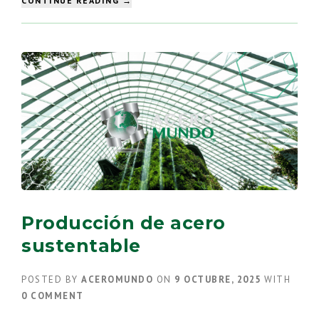
CONTINUE READING
→
CÓMO
ES
EL
PROCESO
DE
ELECTROSOLDADO?”
Producción de acero
sustentable
POSTED BY
ACEROMUNDO
ON
9 OCTUBRE, 2025
WITH
0 COMMENT