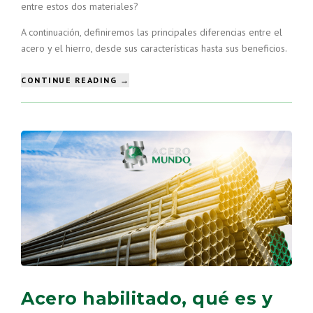
entre estos dos materiales?
A continuación, definiremos las principales diferencias entre el
acero y el hierro, desde sus características hasta sus beneficios.
“¿QUÉ
CONTINUE READING
→
DIFERENCIAS
EXISTEN
ENTRE
EL
ACERO
Y
HIERRO
EN
LA
INDUSTRIA
DE
LA
CONSTRUCCIÓN?”
Acero habilitado, qué es y