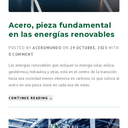
Acero, pieza fundamental
en las energías renovables
POSTED BY
ACEROMUNDO
ON
29 OCTUBRE, 2025
WITH
0 COMMENT
Las energías renovables que incluyen la energía solar, eólica,
geotérmica, hidráulica y otras, está en el centro de la transición
hacia una sociedad menos intensiva en carbono, lo que coloca al
acero en una pieza clave en cada una de estas.
“ACERO,
CONTINUE READING
→
PIEZA
FUNDAMENTAL
EN
LAS
ENERGÍAS