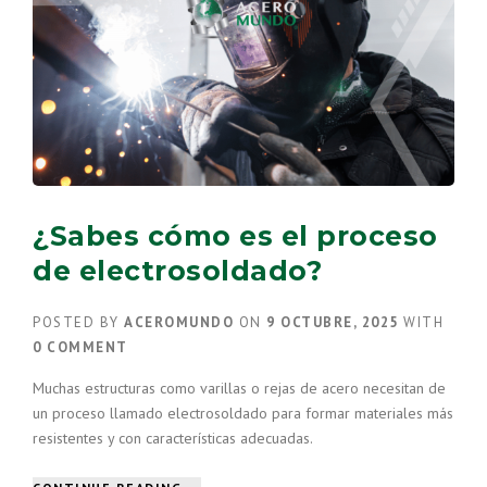
OBTENER
DEL
ACERO
RECICLADO”
¿Sabes cómo es el proceso
de electrosoldado?
POSTED BY
ACEROMUNDO
ON
9 OCTUBRE, 2025
WITH
0 COMMENT
Muchas estructuras como varillas o rejas de acero necesitan de
un proceso llamado electrosoldado para formar materiales más
resistentes y con características adecuadas.
“¿SABES